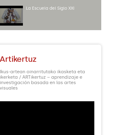
La Escuela del Siglo XXI
ARRAKALAK
Artikertuz
UNIBESCOLA proiektua
Ikus-artean oinarritutako ikasketa eta
ikerketa / ARTikertuz – aprendizaje e
investigación basada en las artes
visuales