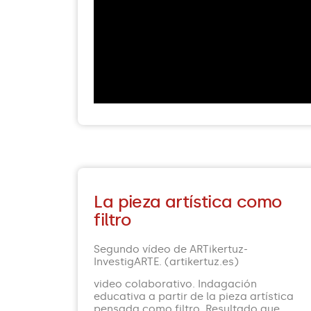
La pieza artística como
filtro
Segundo vídeo de ARTikertuz-
InvestigARTE. (artikertuz.es)
video colaborativo. Indagación
educativa a partir de la pieza artística
pensada como filtro. Resultado que