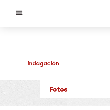
i
n
d
a
g
a
c
i
ó
n
Fotos