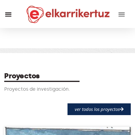
RECURSOS VISUALES
GRUPO INVESTIGADORES
Proyectos
Proyectos de investigación.
ver todos los proyectos