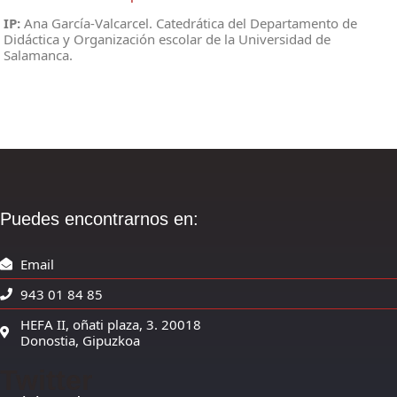
IP:
Ana García-Valcarcel. Catedrática del Departamento de
Didáctica y Organización escolar de la Universidad de
Salamanca.
Puedes encontrarnos en:
Email
943 01 84 85
HEFA II, oñati plaza, 3. 20018
Donostia, Gipuzkoa
Twitter