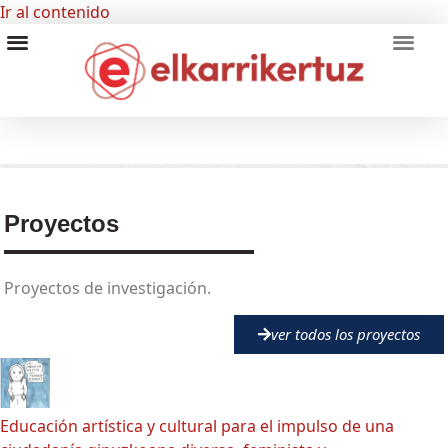
Ir al contenido
RECURSOS VISUALES
GRUPO INVESTIGADORES
Proyectos
Proyectos de investigación.
ver todos los proyectos
Educación artística y cultural para el impulso de una