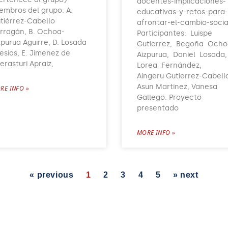
docentes-implicaciones-
embros del grupo: A.
educativas-y-retos-para-
tiérrez-Cabello
afrontar-el-cambio-socia
rragán, B. Ochoa-
Participantes: Luispe
zpurua Aguirre, D. Losada
Gutierrez, Begoña Ocho
lesias, E. Jimenez de
Aizpurua, Daniel Losada
erasturi Apraiz,
Lorea Fernández,
Aingeru Gutierrez-Cabell
Asun Martinez, Vanesa
RE INFO »
Gallego. Proyecto
presentado
MORE INFO »
« previous
1
2
3
4
5
» next