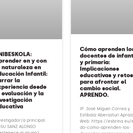
Cómo aprenden lo
NIBESKOLA:
docentes de infant
prender en y con
y primaria:
a naturaleza en
Implicaciones
ducación Infantil:
educativas y retos
arrar la
para afrontar el
xperiencia desde
cambio social.
 evaluación y la
APRENDO.
nvestigación
ducativa
IP: José Miguel Correa y
Estibaliz Aberasturi Apraiz
vestigador/a principal:
Web: https://esbrina.eu/
SU SANZ ALONSO
do-como-aprenden-los-
ertenece al grupo)