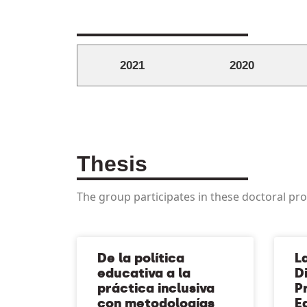
2021
2020
Thesis
The group participates in these doctoral p
De la política
L
educativa a la
Di
práctica inclusiva
P
con metodologías
E