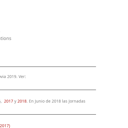
e
ations
via 2019. Ver:
16,
2017
y
2018
. En Junio de 2018 las Jornadas
.
 2017)