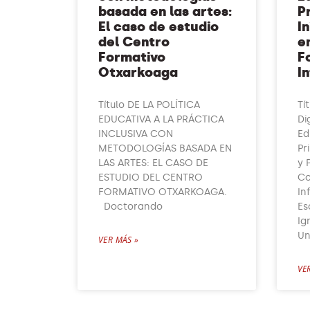
basada en las artes:
P
El caso de estudio
I
del Centro
e
Formativo
F
Otxarkoaga
I
Título DE LA POLÍTICA
Tí
EDUCATIVA A LA PRÁCTICA
Di
INCLUSIVA CON
Ed
METODOLOGÍAS BASADA EN
Pr
LAS ARTES: EL CASO DE
y 
ESTUDIO DEL CENTRO
Co
FORMATIVO OTXARKOAGA.
In
Doctorando
Es
Ig
Un
VER MÁS »
VE