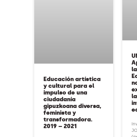
U
A
l
E
Educación artística
n
y cultural para el
e
impulso de una
la
ciudadanía
i
gipuzkoana diversa,
e
feminista y
transformadora.
In
2019 – 2021
JO
(p