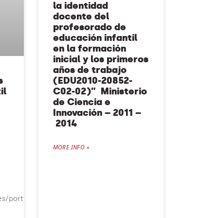
la identidad
docente del
profesorado de
educación infantil
en la formación
inicial y los primeros
años de trabajo
s
(EDU2010-20852-
il
C02-02)” Ministerio
de Ciencia e
Innovación – 2011 –
2014
MORE INFO »
es/portfolio/apren-