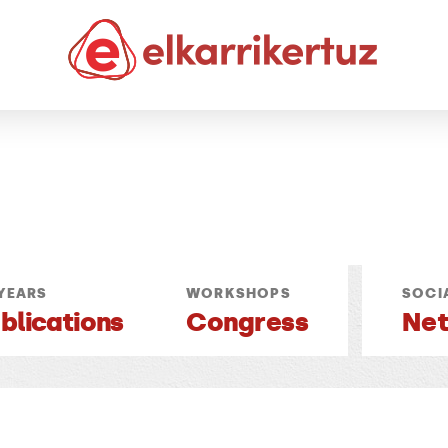
YEARS
WORKSHOPS
SOCI
blications
Congress
Ne