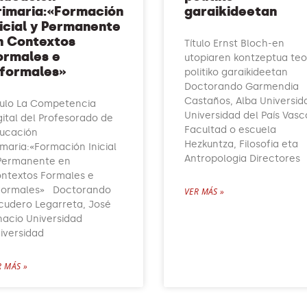
rimaria:«Formación
garaikideetan
nicial y Permanente
n Contextos
Título Ernst Bloch-en
ormales e
utopiaren kontzeptua teo
nformales»
politiko garaikideetan
Doctorando Garmendia
Castaños, Alba Universid
tulo La Competencia
Universidad del País Vasc
gital del Profesorado de
Facultad o escuela
ucación
Hezkuntza, Filosofia eta
imaria:«Formación Inicial
Antropologia Directores
Permanente en
ntextos Formales e
formales» Doctorando
VER MÁS »
cudero Legarreta, José
nacio Universidad
iversidad
R MÁS »