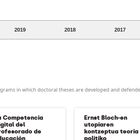
2019
2018
2017
rograms in which doctoral theses are developed and defend
a Competencia
Ernst Bloch-en
gital del
utopiaren
rofesorado de
kontzeptua teoria
ducación
politiko