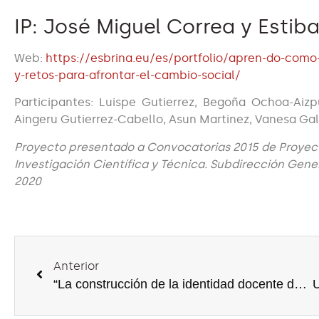
IP: José Miguel Correa y Estiba
Web:
https://esbrina.eu/es/portfolio/apren-do-como
y-retos-para-afrontar-el-cambio-social/
Participantes: Luispe Gutierrez, Begoña Ochoa-Aiz
Aingeru Gutierrez-Cabello, Asun Martinez, Vanesa Gal
Proyecto presentado a Convocatorias 2015 de Proyect
Investigación Científica y Técnica. Subdirección Gener
2020
Anterior
“La construcción de la identidad docente del profesorado de educación infantil en la formación inicial y los primeros años de trabajo (EDU2010-20852-C02-02)” Ministerio de Ciencia e Innovación – 2011 – 2014