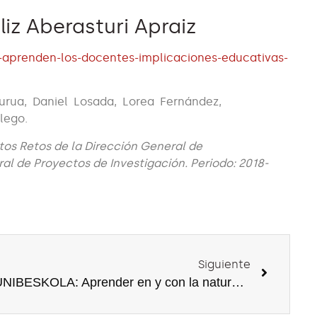
liz Aberasturi Apraiz
-aprenden-los-docentes-implicaciones-educativas-
purua, Daniel Losada, Lorea Fernández,
lego.
os Retos de la Dirección General de
al de Proyectos de Investigación. Periodo: 2018-
Siguiente
UNIBESKOLA: Aprender en y con la naturaleza en Educación Infantil: narrar la experiencia desde la evaluación y la investigación educativa