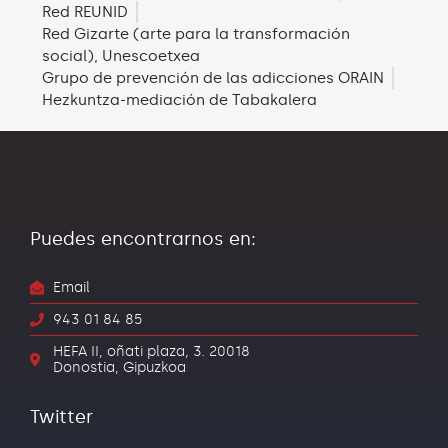
Red REUNID
Red Gizarte (arte para la transformación
social), Unescoetxea
Grupo de prevención de las adicciones ORAIN
Hezkuntza-mediación de Tabakalera
Puedes encontrarnos en:
Email
943 01 84 85
HEFA II, oñati plaza, 3. 20018
Donostia, Gipuzkoa
Twitter