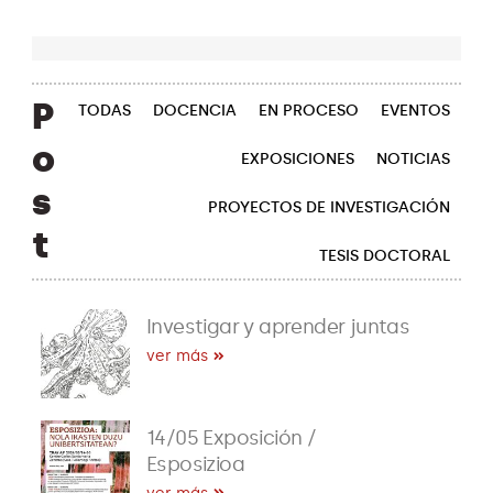
P
TODAS
DOCENCIA
EN PROCESO
EVENTOS
o
EXPOSICIONES
NOTICIAS
s
PROYECTOS DE INVESTIGACIÓN
t
TESIS DOCTORAL
Investigar y aprender juntas
ver más
14/05 Exposición /
Esposizioa