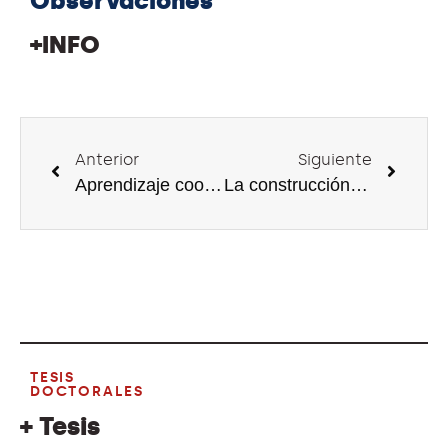
Observaciones
+INFO
Anterior
Siguiente
Aprendizaje cooperativo, Tecnología Digital y cambio metodológico: El caso de estudio del Grado en Gestión de Negocios de la Escuela Universitaria de Estudios Empresariales de Bilbao
La construcción colectiva del conocimiento comunitario a través de las historias orales para la creación de materiales didácticos digitales
TESIS
DOCTORALES
+ Tesis