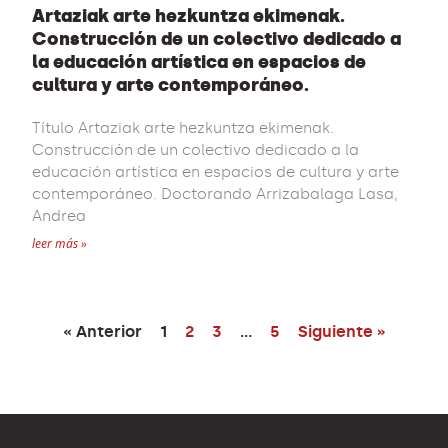
Artaziak arte hezkuntza ekimenak.
Construcción de un colectivo dedicado a
la educación artística en espacios de
cultura y arte contemporáneo.
Título Artaziak arte hezkuntza ekimenak.
Construcción de un colectivo dedicado a la
educación artística en espacios de cultura y arte
contemporáneo. Doctorando Arrizabalaga Lasa,
Andrea
leer más »
« Anterior
1
2
3
…
5
Siguiente »