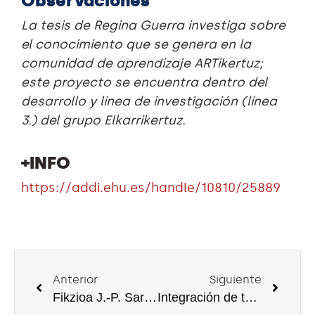
Observaciones
La tesis de Regina Guerra investiga sobre
el conocimiento que se genera en la
comunidad de aprendizaje ARTikertuz;
este proyecto se encuentra dentro del
desarrollo y línea de investigación (línea
3.) del grupo Elkarrikertuz.
+INFO
https://addi.ehu.es/handle/10810/25889
Anterior
Siguiente
Fikzioa J.-P. Sartreren diskurtso teorikoan:fikzioaren antolamendua «L´être et le néant» obra filosofikoaren «begirada» kapituluan
Integración de tecnología digital en un centro de educación infantil y primaria de la Comunidad Autónoma Vasca: de las políticas a las prácticas. Una investigación narrativa