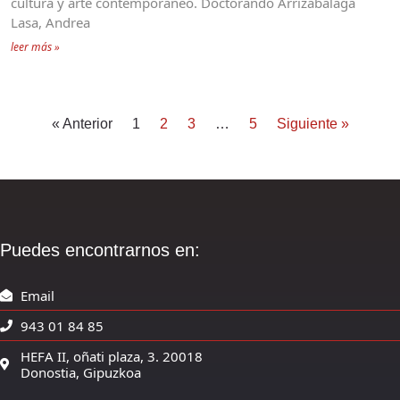
cultura y arte contemporáneo. Doctorando Arrizabalaga
Lasa, Andrea
leer más »
« Anterior
1
2
3
…
5
Siguiente »
Puedes encontrarnos en:
Email
943 01 84 85
HEFA II, oñati plaza, 3. 20018
Donostia, Gipuzkoa