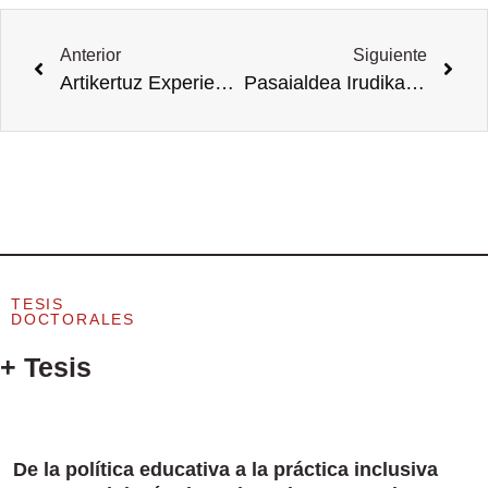
Anterior
Siguiente
Artikertuz Experience: Que conocimiento generamos a partir de la relación Universidad-Escuela.
Pasaialdea Irudikatzen, estudio de caso: Museo, narración transmedia y pedagogía pública en la cultura de la participación.
TESIS
DOCTORALES
+ Tesis
De la política educativa a la práctica inclusiva