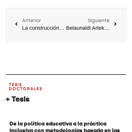
Anterior
Siguiente
La construcción colectiva del conocimiento comunitario a través de las historias orales para la creación de materiales didácticos digitales
Belaunaldi Arteko Esperientziak Aztergai:
TESIS
DOCTORALES
+ Tesis
De la política educativa a la práctica
inclusiva con metodologías basada en las