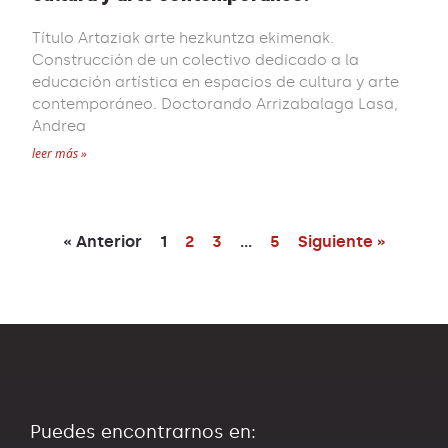
Título Artaziak arte hezkuntza ekimenak.
Construcción de un colectivo dedicado a la
educación artística en espacios de cultura y arte
contemporáneo. Doctorando Arrizabalaga Lasa,
Andrea
leer más »
« Anterior
1
2
3
…
5
Siguiente »
Puedes encontrarnos en: