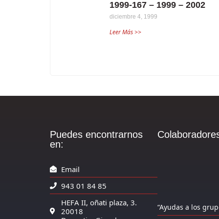
1999-167 – 1999 – 2002
diciembre 4, 1999
Leer Más >>
Puedes encontrarnos
Colaboradores
en:
Email
943 01 84 85
HEFA II, oñati plaza, 3.
“Ayudas a los grup
20018