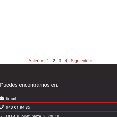
« Anterior
1
2
3
4
Siguiente »
Puedes encontrarnos en:
Email
943 01 84 85
HEFA II, oñati plaza, 3. 20018