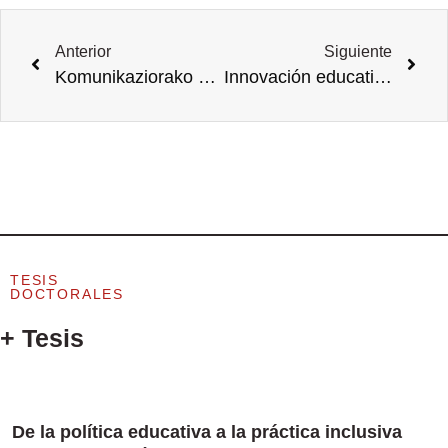
Anterior
Siguiente
Komunikaziorako Gaitasunaren Ebaluazioa Ingurune Birtualetan Goi-Mailako Irakaskuntzan
Innovación educativa y desarrollo profesional: el caso de la Escuela Pública de Antzuola
TESIS
DOCTORALES
+ Tesis
De la política educativa a la práctica inclusiva