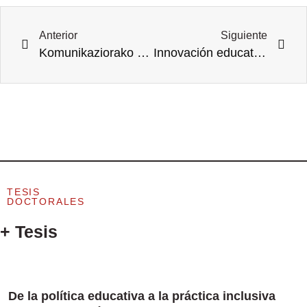
Anterior
Siguiente
Komunikaziorako Gaitasunaren Ebaluazioa Ingurune Birtualetan Goi-Mailako Irakaskuntzan
Innovación educativa y desarrollo profesional: el caso de la Escuela Pública de Antzuola
TESIS
DOCTORALES
+ Tesis
De la política educativa a la práctica inclusiva