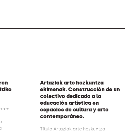
ren
Artaziak arte hezkuntza
itiko
ekimenak. Construcción de un
colectivo dedicado a la
educación artística en
iaren
espacios de cultura y arte
contemporáneo.
o
a
Título Artaziak arte hezkuntza