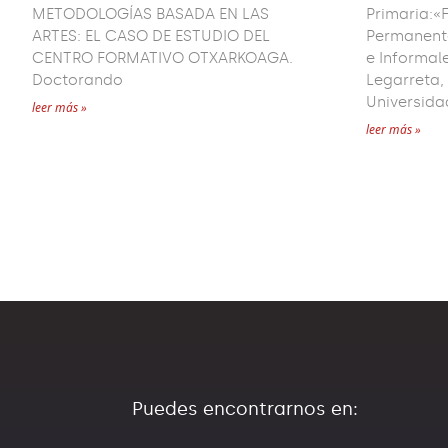
METODOLOGÍAS BASADA EN LAS
Primaria:«F
ARTES: EL CASO DE ESTUDIO DEL
Permanent
CENTRO FORMATIVO OTXARKOAGA.
e Informa
Doctorando
Legarreta,
Universida
leer más »
leer más »
Puedes encontrarnos en: