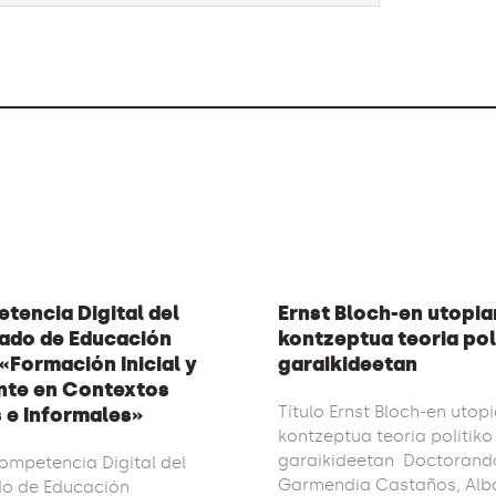
tencia Digital del
Ernst Bloch-en utopia
ado de Educación
kontzeptua teoria pol
«Formación Inicial y
garaikideetan
te en Contextos
Título Ernst Bloch-en utop
 e Informales»
kontzeptua teoria politiko
garaikideetan Doctorand
Competencia Digital del
Garmendia Castaños, Alb
do de Educación