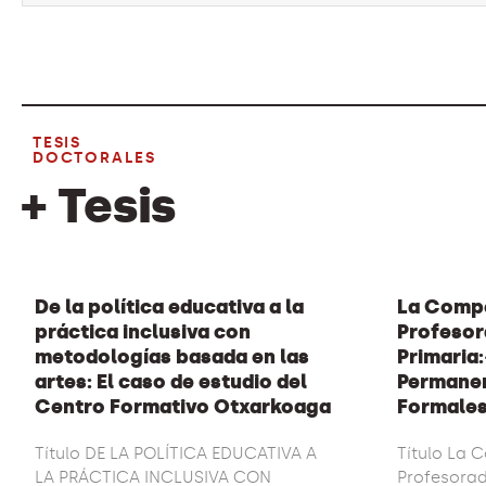
TESIS
DOCTORALES
+ Tesis
De la política educativa a la
La Compe
práctica inclusiva con
Profesor
metodologías basada en las
Primaria:
artes: El caso de estudio del
Permanen
Centro Formativo Otxarkoaga
Formales
Título DE LA POLÍTICA EDUCATIVA A
Título La 
LA PRÁCTICA INCLUSIVA CON
Profesora