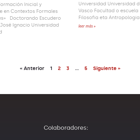
Universidad Universidad d
ormación Inicial y
Vasco Facultad o escuela
e en Contextos Formales
Filosofia eta Antropologia
les» Doctorando Escudero
 José Ignacio Universidad
leer más »
d
« Anterior
1
2
3
…
5
Siguiente »
Colaboradores: