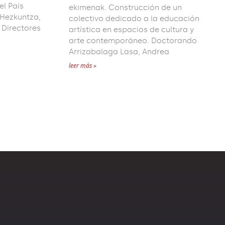
el País
ekimenak. Construcción de un
 Hezkuntza,
colectivo dedicado a la educación
 Directores
artística en espacios de cultura y
arte contemporáneo. Doctorando
Arrizabalaga Lasa, Andrea
leer más »